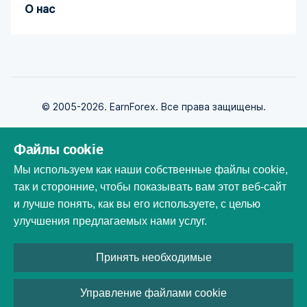
О нас
© 2005-2026. EarnForex. Все права защищены.
Файлы cookie
Мы используем как наши собственные файлы cookie,
так и сторонние, чтобы показывать вам этот веб-сайт
Разработан
и лучше понять, как вы его используете, с целью
улучшения предлагаемых нами услуг.
Все торговые марки, логотипы и фирменные наименования
Принять необходимые
являются собственностью их владельцев. Все названия компаний,
продуктов и услуг, использованы на этом веб-сайте только в
целях идентификации. Использование этих названий, товарных
Управление файлами cookie
знаков и брендов не подразумевает партнерства или одобрения