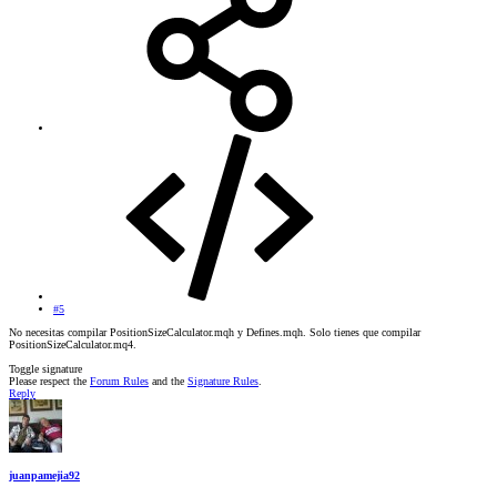
#5
No necesitas compilar PositionSizeCalculator.mqh y Defines.mqh. Solo tienes que compilar
PositionSizeCalculator.mq4.
Toggle signature
Please respect the
Forum Rules
and the
Signature Rules
.
Reply
juanpamejia92