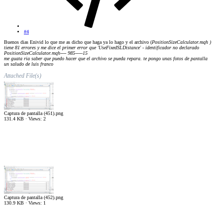
#4
Buenos dias Enivid lo que me as dicho que haga ya lo hago y el archivo (
PositionSizeCalculator.mqh )
tiene 81 errores y me dice el primer error que 'UseFixedSLDistance' - identificador no declarado
PositionSizeCalculator.mqh---- 985-----15
me guata ria saber que puedo hacer que el archivo se pueda repara. te pongo unas fotos de pantalla
un saludo de luis franco
Attached File(s)
Captura de pantalla (451).png
131.4 KB · Views: 2
Captura de pantalla (452).png
130.9 KB · Views: 1