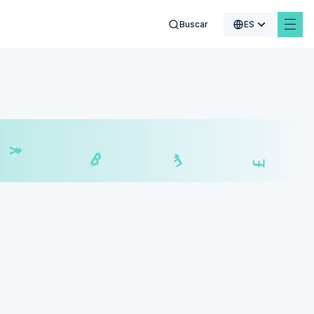
Buscar
ES
¥
₣
₿
£