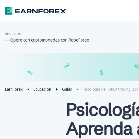
Anuncios
—
Opere con criptomonedas con RoboForex
£
$
¥
€
EarnForex
Educación
Guías
Psicología de FOREX trading: Apr
Psicologí
Aprenda a