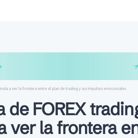
€
₿
¥
enda a ver la frontera entre el plan de trading y sus impulsos emocionales
a de FOREX tradin
 ver la frontera en