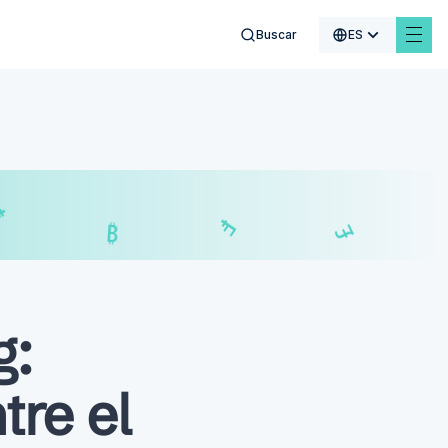
Buscar
ES
$
₣
£
₿
g:
tre el