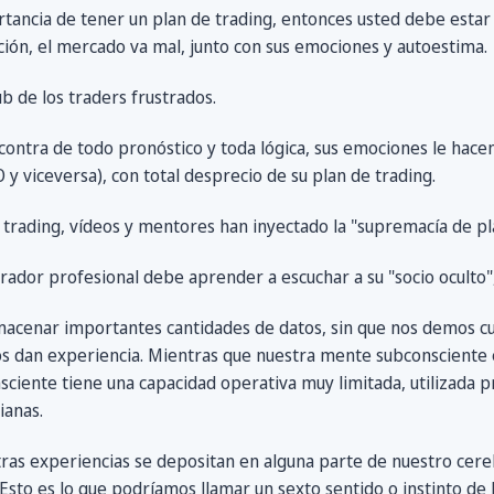
ortancia de tener un plan de trading, entonces usted debe esta
ción, el mercado va mal, junto con sus emociones y autoestima.
ub de los traders frustrados.
ntra de todo pronóstico y toda lógica, sus emociones le hace
viceversa), con total desprecio de su plan de trading.
e trading, vídeos y mentores han inyectado la "supremacía de p
ador profesional debe aprender a escuchar a su "socio oculto"
acenar importantes cantidades de datos, sin que nos demos c
s dan experiencia. Mientras que nuestra mente subconsciente 
sciente tiene una capacidad operativa muy limitada, utilizada 
ianas.
tras experiencias se depositan en alguna parte de nuestro cer
e. Esto es lo que podríamos llamar un sexto sentido o instinto de