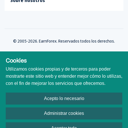
Sobre nosotros
© 2005-2026. EarnForex. Reservados todos los derechos.
Cookies
Utilizamos cookies propias y de terceros para poder
Desarrollado por
mostrarte este sitio web y entender mejor cómo lo utilizas,
con el fin de mejorar los servicios que ofrecemos.
Acepto lo necesario
Todas las marcas comerciales, logotipos y nombres de marca son
propiedad de sus respectivos dueños. Todos los nombres de empresas,
productos y servicios utilizados en este sitio web son solo para fines de
Administrar cookies
identificación. El uso de estos nombres, marcas comerciales y nombres de
marca no implica afiliación ni respaldo.