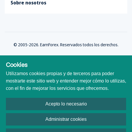
Sobre nosotros
© 2005-2026. EarnForex. Reservados todos los derechos.
Cookies
Utilizamos cookies propias y de terceros para poder
Desarrollado por
mostrarte este sitio web y entender mejor cómo lo utilizas,
con el fin de mejorar los servicios que ofrecemos.
Acepto lo necesario
Todas las marcas comerciales, logotipos y nombres de marca son
propiedad de sus respectivos dueños. Todos los nombres de empresas,
productos y servicios utilizados en este sitio web son solo para fines de
Administrar cookies
identificación. El uso de estos nombres, marcas comerciales y nombres de
marca no implica afiliación ni respaldo.