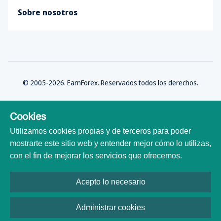
Sobre nosotros
© 2005-2026. EarnForex. Reservados todos los derechos.
Cookies
Utilizamos cookies propias y de terceros para poder
Desarrollado por
mostrarte este sitio web y entender mejor cómo lo utilizas,
con el fin de mejorar los servicios que ofrecemos.
Acepto lo necesario
Todas las marcas comerciales, logotipos y nombres de marca son
propiedad de sus respectivos dueños. Todos los nombres de empresas,
productos y servicios utilizados en este sitio web son solo para fines de
Administrar cookies
identificación. El uso de estos nombres, marcas comerciales y nombres de