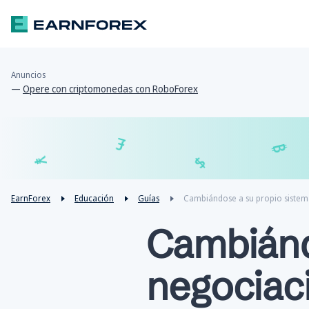
Anuncios
—
Opere con criptomonedas con RoboForex
£
$
¥
EarnForex
Educación
Guías
Cambiándose a su propio sistem
Cambiánd
negociac