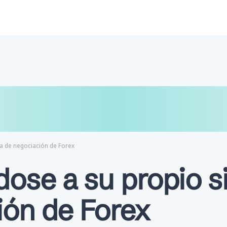
$
€
₿
a de negociación de Forex
ose a su propio s
ión de Forex