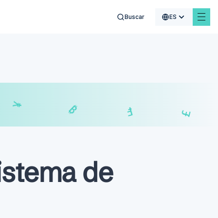
Buscar
ES
¥
₣
₿
£
istema de