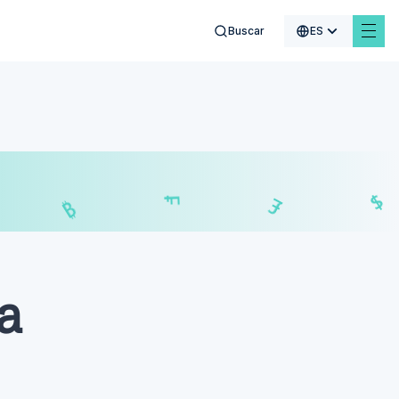
Buscar
ES
$
₣
£
a