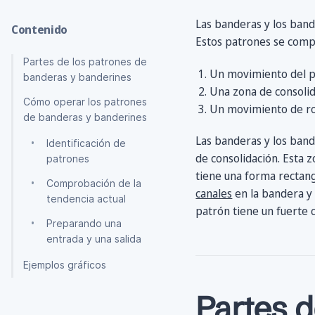
Las banderas y los ban
Contenido
Estos patrones se compo
Partes de los patrones de
Un movimiento del pr
banderas y banderines
Una zona de consolida
Cómo operar los patrones
Un movimiento de ro
de banderas y banderines
Las banderas y los band
Identificación de
de consolidación. Esta 
patrones
tiene una forma rectang
Comprobación de la
canales
en la bandera 
tendencia actual
patrón tiene un fuerte c
Preparando una
entrada y una salida
Ejemplos gráficos
Conclusión
Partes d