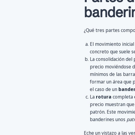
banderi
¿Qué tres partes compo
El movimiento inicial
concreto que suele s
La consolidación del 
precio moviéndose de
mínimos de las barra
formar un área que p
el caso de un
bander
La
rotura
completa el
precio muestran que e
patrón. Este movimien
banderines unos
pat
Eche un vistazo a las ve