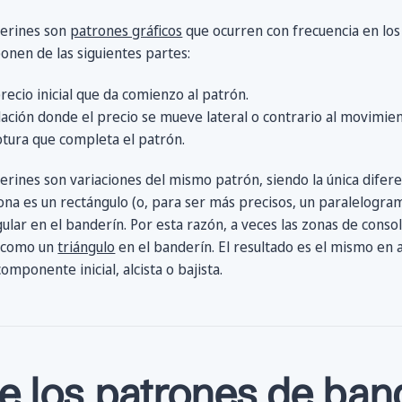
derines son
patrones gráficos
que ocurren con frecuencia en los 
nen de las siguientes partes:
ecio inicial que da comienzo al patrón.
ción donde el precio se mueve lateral o contrario al movimient
tura que completa el patrón.
erines son variaciones del mismo patrón, siendo la única difere
zona es un rectángulo (o, para ser más precisos, un paralelogra
ular en el banderín. Por esta razón, a veces las zonas de cons
y como un
triángulo
en el banderín. El resultado es el mismo en
omponente inicial, alcista o bajista.
e los patrones de ban