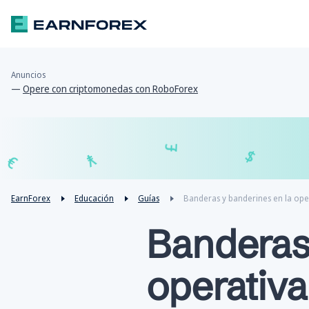
Anuncios
—
Opere con criptomonedas con RoboForex
₣
£
€
¥
EarnForex
Educación
Guías
Banderas y banderines en la ope
Banderas 
operativa