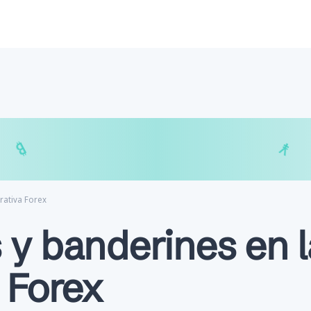
$
₿
¥
₿
rativa Forex
y banderines en l
 Forex