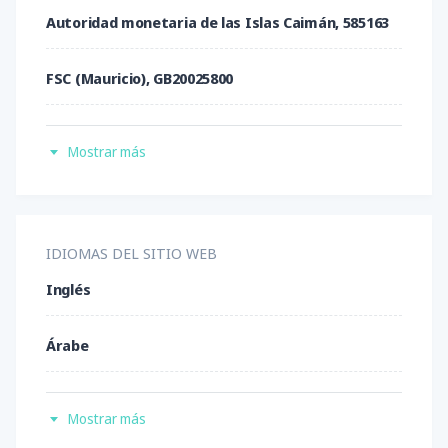
Autoridad monetaria de las Islas Caimán, 585163
EUR/NZD
EUR/TRY
EUR/USD
FSC (Mauricio), GB20025800
GBP/CHF
GBP/JPY
GBP/USD
FSA (Malta), C93990
LTC/USD
NZD/JPY
NZD/USD
Mostrar más
CMA (EAU), CP-0000757
USD/CAD
USD/CHF
USD/JPY
ASF (Labuán), LL15870
IDIOMAS DEL SITIO WEB
USD/TRY
XPR/USD
Inglés
Árabe
Español
Mostrar más