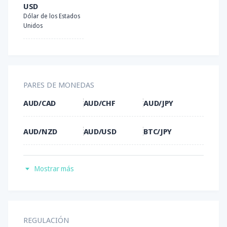
USD
Dólar de los Estados
Unidos
PARES DE MONEDAS
AUD/CAD
AUD/CHF
AUD/JPY
AUD/NZD
AUD/USD
BTC/JPY
BTC/USD
CAD/JPY
CHF/JPY
Mostrar más
ETH/USD
EUR/AUD
EUR/CAD
EUR/CHF
EUR/GBP
EUR/JPY
REGULACIÓN