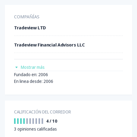
COMPAÑÍAS
Tradeview LTD
Tradeview Financial Advisors LLC
Tradeview Financial Markets S.A.C Global
Mostrar más
Fundado en: 2006
TVM Global Ltd.
En linea desde: 2006
iLC Brokers Ltd.
CALIFICACIÓN DEL CORREDOR
4
/
10
3
opiniones calificadas