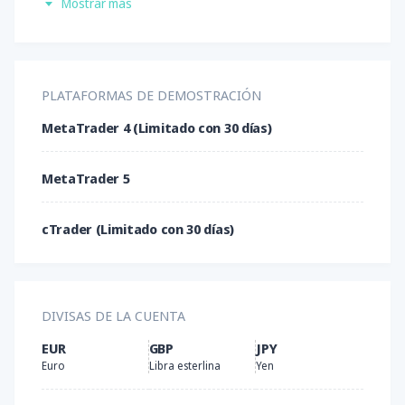
Mostrar más
Tarjetas de crédito
Neteller
PLATAFORMAS DE DEMOSTRACIÓN
MetaTrader 4 (Limitado con 30 días)
UnionPay
MetaTrader 5
FasaPay
cTrader (Limitado con 30 días)
Bitcoin
AdvCash
DIVISAS DE LA CUENTA
bitwallet
EUR
GBP
JPY
Euro
Libra esterlina
Yen