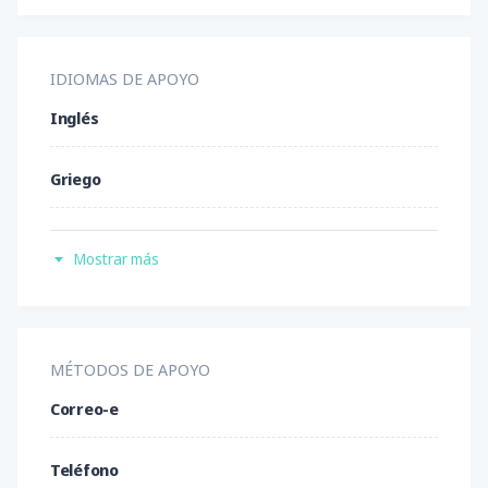
Japonés
Coreano
IDIOMAS DE APOYO
Inglés
Portugués
Griego
Chino
Español
Mostrar más
Ruso
Chino
MÉTODOS DE APOYO
Correo-e
Teléfono