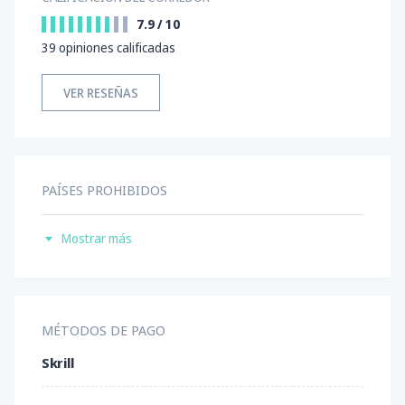
7.9
/
10
39
opiniones calificadas
VER RESEÑAS
PAÍSES PROHIBIDOS
Estados Unidos
Mostrar más
India
Irán
MÉTODOS DE PAGO
Skrill
Singapur