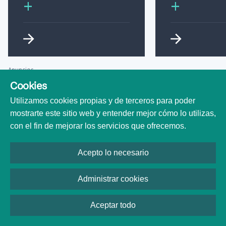
+
+
Anuncios
BBS Markets — ¡Opere CFDs en FX, índices y más con un broker
Cookies
MT5!
Utilizamos cookies propias y de terceros para poder
mostrarte este sitio web y entender mejor cómo lo utilizas,
con el fin de mejorar los servicios que ofrecemos.
Acepto lo necesario
Administrar cookies
Brokers de Forex
Aceptar todo
Herramientas de Forex