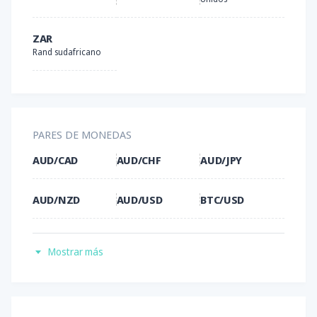
ZAR
Rand sudafricano
PARES DE MONEDAS
AUD/CAD
AUD/CHF
AUD/JPY
AUD/NZD
AUD/USD
BTC/USD
CAD/CHF
CAD/JPY
CHF/JPY
Mostrar más
ETH/USD
EUR/AUD
EUR/CAD