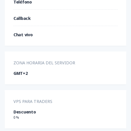
USD/RUB
USD/SEK
USD/SGD
Teléfono
Chino
USD/TRY
USD/ZAR
XAG/USD
Callback
XAU/USD
XRP/USD
Chat vivo
ZONA HORARIA DEL SERVIDOR
GMT+2
VPS PARA TRADERS
Descuento
0 %