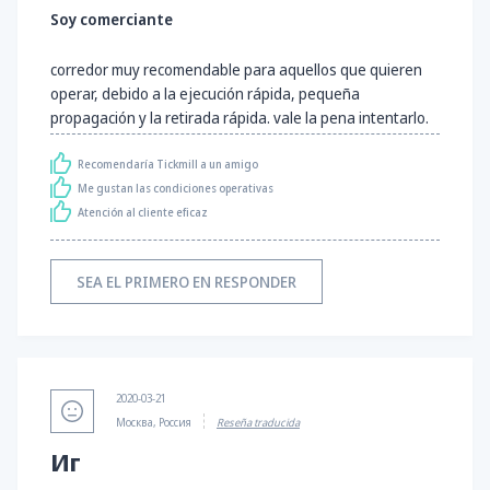
Soy comerciante
corredor muy recomendable para aquellos que quieren
operar, debido a la ejecución rápida, pequeña
propagación y la retirada rápida. vale la pena intentarlo.
Recomendaría Tickmill a un amigo
Me gustan las condiciones operativas
Atención al cliente eficaz
SEA EL PRIMERO EN RESPONDER
2020-03-21
Москва, Россия
Reseña traducida
Иг