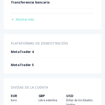
Transferencia bancaria
Tarjetas de crédito
Mostrar más
Neteller
UnionPay
PLATAFORMAS DE DEMOSTRACIÓN
MetaTrader 4
Bitcoin
MetaTrader 5
Ethereum
AdvCash
DIVISAS DE LA CUENTA
EUR
GBP
USD
Euro
Libra esterlina
Dólar de los Estados
Unidos