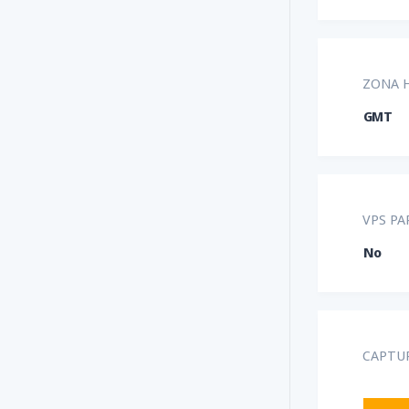
ZONA H
GMT
VPS PA
No
CAPTUR