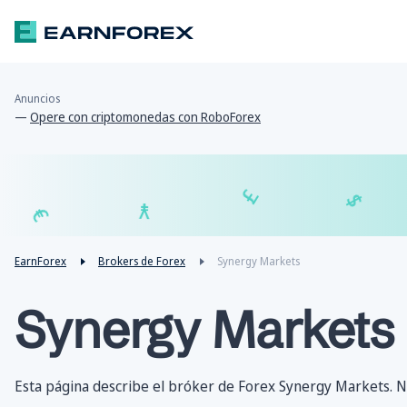
Anuncios
—
Opere con criptomonedas con RoboForex
₣
£
¥
€
EarnForex
Brokers de Forex
Synergy Markets
Synergy Markets
Esta página describe el bróker de Forex Synergy Markets. No 