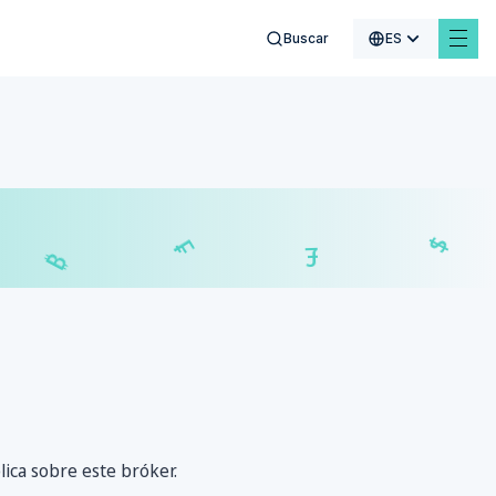
Buscar
ES
$
€
₣
£
lica sobre este bróker.