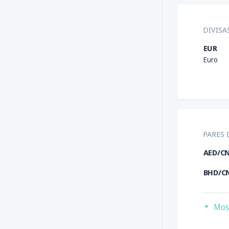
DIVISA
EUR
Euro
PARES
AED/C
BHD/C
EUR/C
Mos
EUR/T