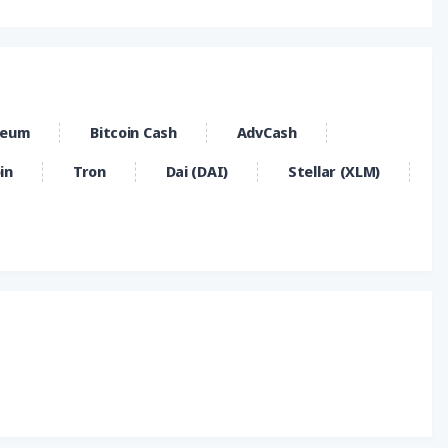
reum
Bitcoin Cash
AdvCash
in
Tron
Dai (DAI)
Stellar (XLM)