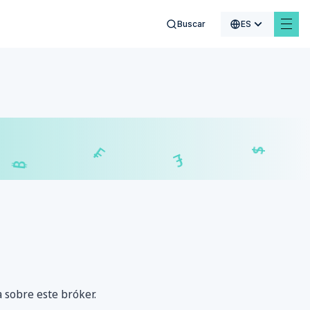
Buscar
ES
$
€
₣
£
a sobre este bróker.