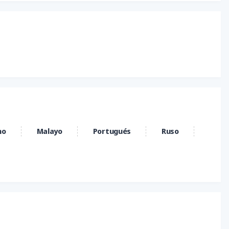
/USD
MAD/USD
NZD/JPY
/CNY
TND/USD
USD/ARS
/CHF
USD/CLP
USD/CNH
/IDR
USD/INR
USD/JPY
/PKR
USD/RUB
USD/SGD
no
Malayo
Portugués
Ruso