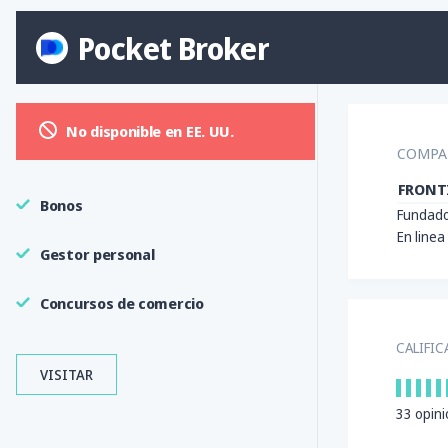
Pocket Broker
No disponible en EE. UU.
COMPA
FRONTI
Bonos
Fundado
En linea
Gestor personal
Concursos de comercio
CALIFIC
VISITAR
33
opini