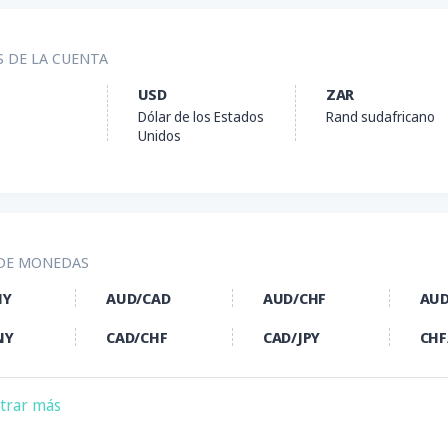
S DE LA CUENTA
USD
ZAR
Dólar de los Estados
Rand sudafricano
Unidos
 DE MONEDAS
NY
AUD/CAD
AUD/CHF
AUD
NY
CAD/CHF
CAD/JPY
CHF
AD
EUR/CHF
EUR/GBP
EUR
trar más
RY
EUR/USD
GBP/AUD
GBP