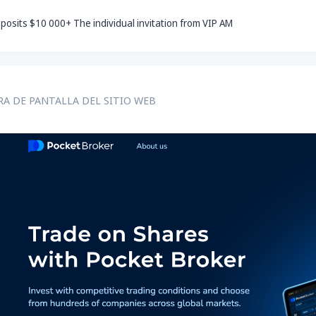
posits $10 000+ The individual invitation from VIP AM
A DE PANTALLA DEL SITIO WEB