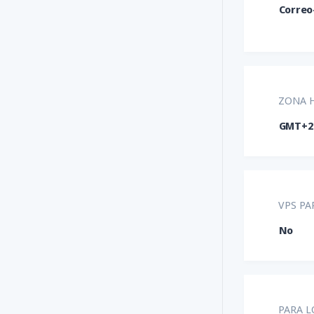
Correo
ZONA H
GMT+2
VPS PA
No
PARA L