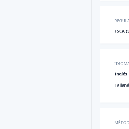
GBP/JP
NZD/U
REGUL
USD/B
FSCA (S
USD/C
USD/M
USD/T
IDIOMA
Inglés
Tailan
MÉTOD