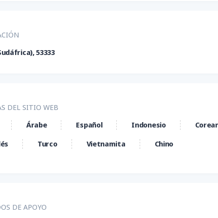
Y
GBP/USD
JOD/CNY
LBP
SD
OMR/CNY
QAR/CNY
SAR
ACIÓN
DT
USD/BRL
USD/CAD
USD
udáfrica), 53333
OP
USD/DZD
USD/EGP
USD
XN
USD/MYR
USD/PHP
USD
HB
USD/VND
YER/USD
S DEL SITIO WEB
Árabe
Español
Indonesio
Corea
dés
Turco
Vietnamita
Chino
OS DE APOYO