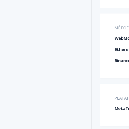
MÉTOD
WebMo
Ethere
Binanc
PLATA
MetaTr