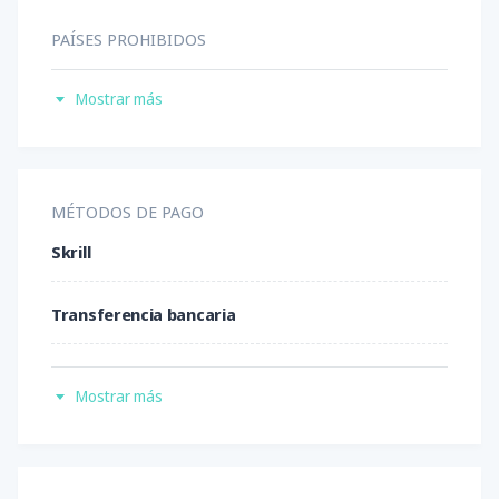
PAÍSES PROHIBIDOS
Birmania
Mostrar más
Estados Unidos
Irán
MÉTODOS DE PAGO
Skrill
Israel
Transferencia bancaria
Reino Unido
Tarjetas de crédito
Unión Europea
Mostrar más
Neteller