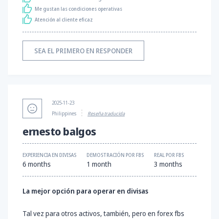
Me gustan las condiciones operativas
Atención al cliente eficaz
SEA EL PRIMERO EN RESPONDER
2025-11-23
Philippines
Reseña traducida
ernesto balgos
EXPERIENCIA EN DIVISAS
DEMOSTRACIÓN POR FBS
REAL POR FBS
6 months
1 month
3 months
La mejor opción para operar en divisas
Tal vez para otros activos, también, pero en forex fbs