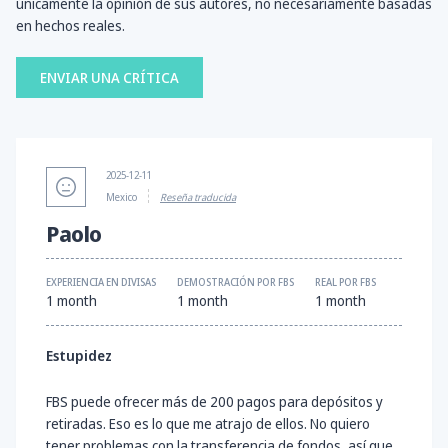
únicamente la opinión de sus autores, no necesariamente basadas
en hechos reales.
ENVIAR UNA CRÍTICA
2025-12-11
Mexico
Reseña traducida
Paolo
EXPERIENCIA EN DIVISAS
DEMOSTRACIÓN POR FBS
REAL POR FBS
1 month
1 month
1 month
Estupidez
FBS puede ofrecer más de 200 pagos para depósitos y
retiradas. Eso es lo que me atrajo de ellos. No quiero
tener problemas con la transferencia de fondos, así que