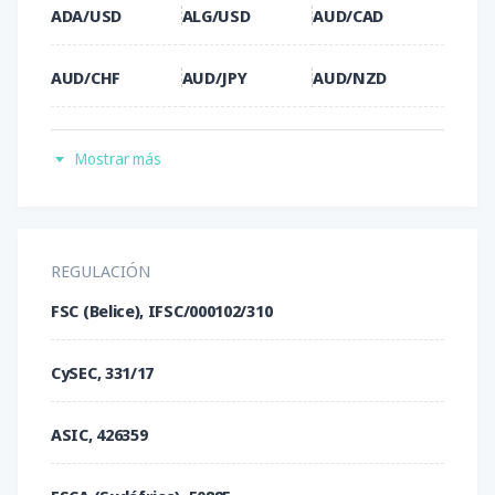
AstroPay
ADA/USD
ALG/USD
AUD/CAD
USD Coin (USDC)
AUD/CHF
AUD/JPY
AUD/NZD
AUD/USD
AVA/USD
BAT/USD
Mostrar más
BCH/USD
BCH/XAG
BCH/XAU
BNB/USD
BTC/USD
BTC/XAG
REGULACIÓN
FSC (Belice), IFSC/000102/310
BTC/XAU
CAD/CHF
CAD/JPY
CySEC, 331/17
CHF/DKK
CHF/JPY
CHF/NOK
ASIC, 426359
CHF/SEK
CNH/JPY
DASH/USD