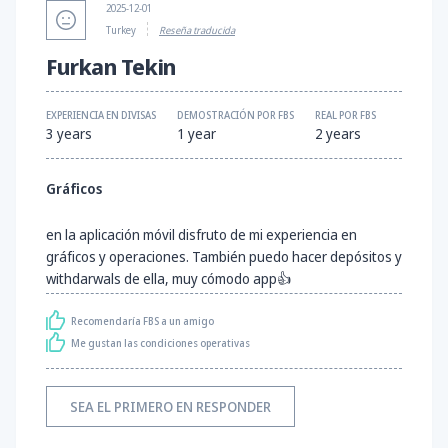
2025-12-01
Turkey
Reseña traducida
Furkan Teki̇n
EXPERIENCIA EN DIVISAS
DEMOSTRACIÓN POR FBS
REAL POR FBS
3 years
1 year
2 years
Gráficos
en la aplicación móvil disfruto de mi experiencia en
gráficos y operaciones. También puedo hacer depósitos y
withdarwals de ella, muy cómodo app👍
Recomendaría FBS a un amigo
Me gustan las condiciones operativas
SEA EL PRIMERO EN RESPONDER