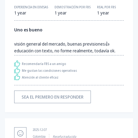
EXPERIENCIA EN DIVISAS
DEMOSTRACIÓN POR FBS
REAL POR FBS
1 year
1 year
1 year
Uno es bueno
visión general del mercado, buenas previsiones👍
educación con texto, no forme realmente, todavía ok.
Recomendaría FBS a un amigo
Me gustan las condiciones operativas
Atención al cliente eficaz
SEA EL PRIMERO EN RESPONDER
2025-12-07
Colombia
Reseña traducida