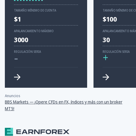
TAMAÑO MÍNIMO DE CUENTA
TAMAÑO MÍNIMO DE C
$1
$100
APALANCAMIENTO MÁXIMO
APALANCAMIENTO MÁ
3000
30
-
REGULACIÓN SERIA
REGULACIÓN SERIA
+
Anuncios
BBS Markets — ¡Opere CFDs en FX, índices y más con un broker
MT5!