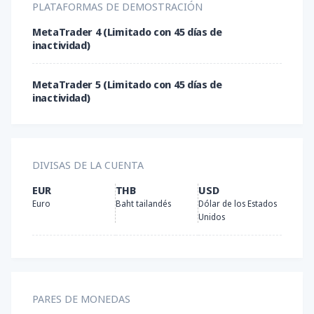
UnionPay
PLATAFORMAS DE DEMOSTRACIÓN
MetaTrader 4 (Limitado con 45 días de
Perfect Money
inactividad)
Transferencia bancaria local
MetaTrader 5 (Limitado con 45 días de
inactividad)
FasaPay
Litecoin
DIVISAS DE LA CUENTA
EUR
THB
USD
Bitcoin
Euro
Baht tailandés
Dólar de los Estados
Unidos
Bitcoin Cash
Tether (USDT)
PARES DE MONEDAS