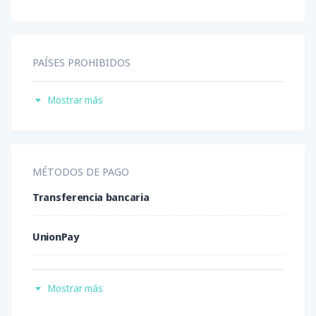
PAÍSES PROHIBIDOS
Australia
Mostrar más
Corea del Norte
Estados Unidos
MÉTODOS DE PAGO
Transferencia bancaria
Irán
UnionPay
Japón
Transferencia bancaria local
Nueva Zelanda
Mostrar más
Ethereum