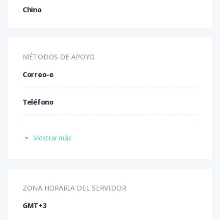
Chino
XAG/USD
XAU/USD
XBR/USD
XCU/USD
XNG/USD
XPD/USD
MÉTODOS DE APOYO
XPT/USD
XTI/USD
Correo-e
Teléfono
Callback
Mostrar más
Chat vivo
WhatsApp
ZONA HORARIA DEL SERVIDOR
GMT+3