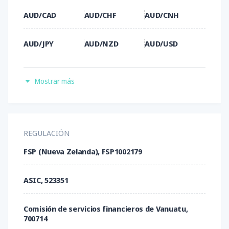
AUD/CAD
AUD/CHF
AUD/CNH
AUD/JPY
AUD/NZD
AUD/USD
BCH/USD
BTC/USD
CAD/CHF
Mostrar más
CAD/JPY
CHF/JPY
DOG/USD
ETH/USD
EUR/AUD
EUR/CAD
REGULACIÓN
FSP (Nueva Zelanda), FSP1002179
EUR/CHF
EUR/GBP
EUR/JPY
ASIC, 523351
EUR/NZD
EUR/USD
GBP/AUD
Comisión de servicios financieros de Vanuatu,
GBP/CAD
GBP/CHF
GBP/JPY
700714