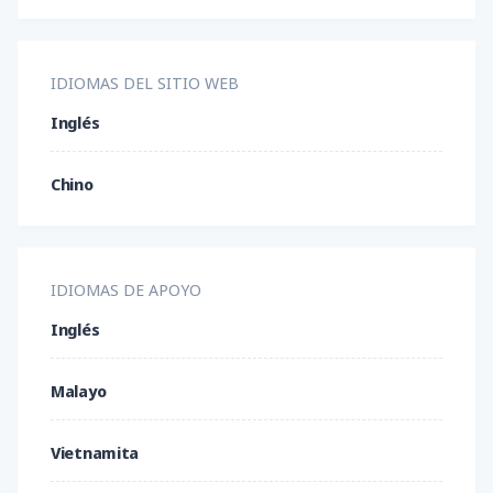
GBP/NZD
GBP/USD
LTC/USD
IDIOMAS DEL SITIO WEB
NZD/CAD
NZD/CHF
NZD/JPY
Inglés
NZD/USD
USD/CAD
USD/CHF
Chino
USD/CNH
USD/CZK
USD/DKK
USD/HKD
USD/HUF
USD/ILS
IDIOMAS DE APOYO
Inglés
USD/JPY
USD/MXN
USD/NOK
Malayo
USD/PLN
USD/SEK
USD/SGD
Vietnamita
USD/THB
USD/TRY
USD/ZAR