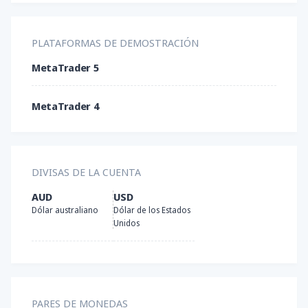
Rusia
TrustPay
PLATAFORMAS DE DEMOSTRACIÓN
Singapur
MetaTrader 5
Tether (USDT)
Vanuatu
MetaTrader 4
DIVISAS DE LA CUENTA
AUD
USD
Dólar australiano
Dólar de los Estados
Unidos
PARES DE MONEDAS