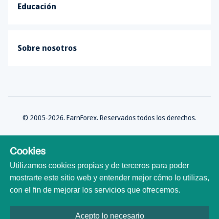
Educación
Sobre nosotros
© 2005-2026. EarnForex. Reservados todos los derechos.
Cookies
Utilizamos cookies propias y de terceros para poder
Desarrollado por
mostrarte este sitio web y entender mejor cómo lo utilizas,
con el fin de mejorar los servicios que ofrecemos.
Acepto lo necesario
Todas las marcas comerciales, logotipos y nombres de marca son