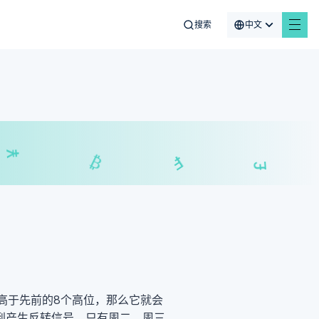
搜索
中文
$
₣
£
₿
高于先前的8个高位，那么它就会
到产生反转信号。只有周二、周三