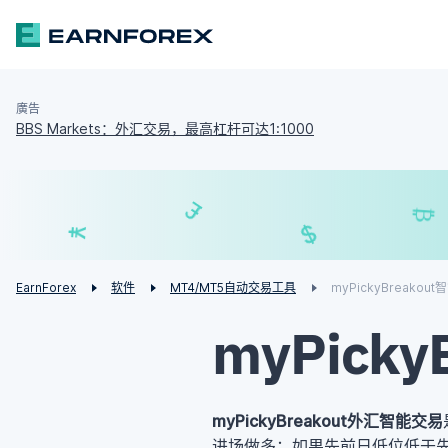
廣告
BBS Markets：外汇交易，最高杠杆可达1:1000
£
$
¥
€
EarnForex
软件
MT4/MT5自动交易工具
myPickyBreakou
myPick
myPickyBreakout外汇智能交易
进场做多；如果先前日低位低于