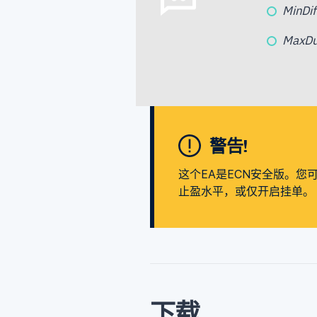
Min
MaxD
警告!
这个EA是ECN安全版。您
止盈水平，或仅开启挂单。
下载