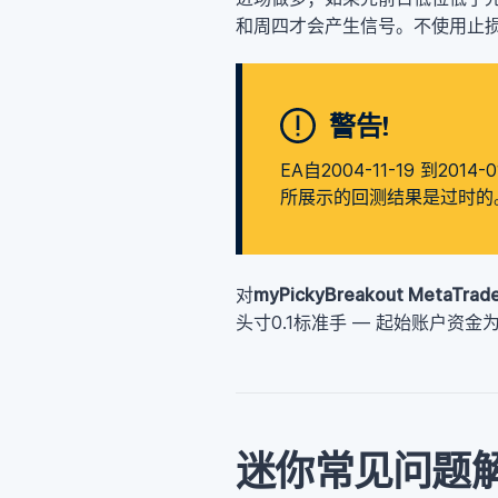
和周四才会产生信号。不使用止损
警告!
EA自2004-11-19 到2
所展示的回测结果是过时的
对
myPickyBreakout MetaTr
头寸0.1标准手 — 起始账户资金为
迷你常见问题