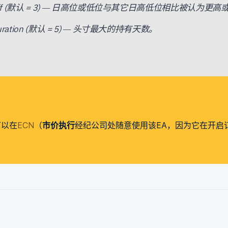
Diff (默认 = 3) — 日高位或低位与其它日高低位相比被认为
uration (默认 = 5) — 头寸最大的持有天数。
可以在
ECN
（
市价执行
经纪公司处随意使用该EA，因为它在开启