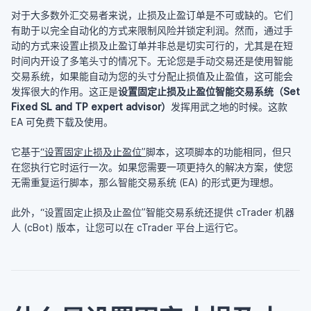
对于大多数外汇交易者来说，止损及止盈订单是不可或缺的。它们
有助于以完全自动化的方式来限制风险并锁定利润。然而，通过手
动的方式来设置止损及止盈订单并非总是切实可行的，尤其是在短
时间内开设了多笔头寸的情况下。无论您是手动交易还是使用智能
交易系统，如果能自动为您的头寸分配止损值及止盈值，这可能会
发挥很大的作用。这正是
设置固定止损及止盈位智能交易系统（Set
Fixed SL and TP expert advisor）
发挥用武之地的时候。这款
EA 可免费下载及使用。
它基于
“设置固定止损及止盈位”
脚本，这项脚本的功能相同，但只
在您执行它时运行一次。如果您需要一项更持久的解决方案，使您
无需重复运行脚本，那么智能交易系统 (EA) 的形式更为理想。
此外，“设置固定止损及止盈位”智能交易系统还提供 cTrader 机器
人 (cBot) 版本，让您可以在 cTrader 平台上运行它。