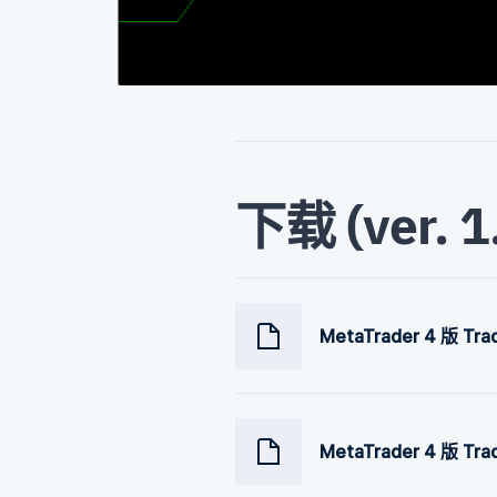
下载 (ver. 1
MetaTrader 4 版 Tr
MetaTrader 4 版 Tra