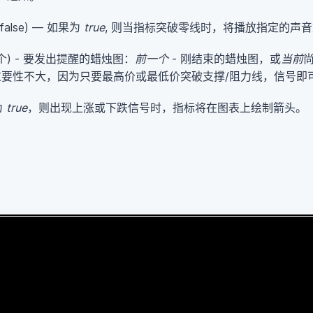
false) — 如果为
true
, 则当指标突破零线时，将播放指定的声
一个) - 要发出提醒的蜡烛图：
前一个
- 刚结束的蜡烛图，或
当前
要性不大，因为只要最高价或最低价突破支撑/阻力线，信号即
为
true
，则出现上涨或下跌信号时，指标将在图表上绘制箭头。