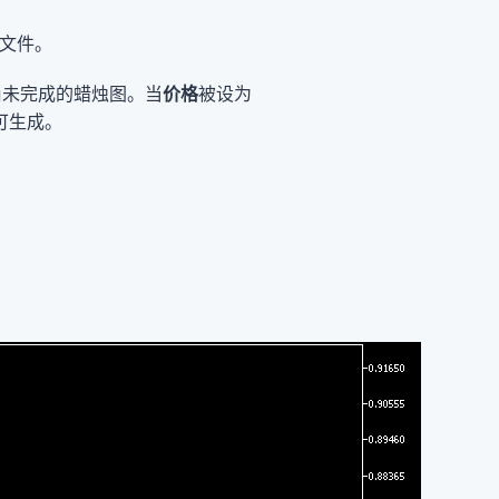
音文件。
尚未完成的蜡烛图。当
价格
被设为
可生成。