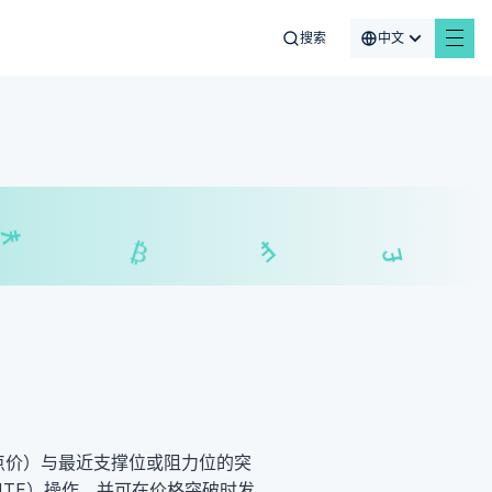
搜索
中文
₣
$
£
₿
价/低点价）与最近支撑位或阻力位的突
TF）操作，并可在价格突破时发