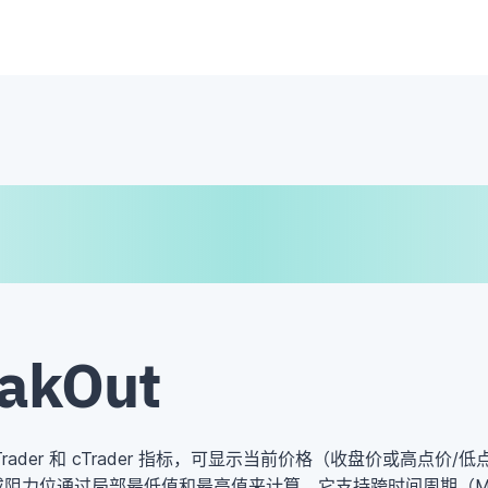
€
₿
¥
akOut
aTrader 和 cTrader 指标，可显示当前价格（收盘价或高点
或阻力位通过局部最低值和最高值来计算。它支持跨时间周期（M