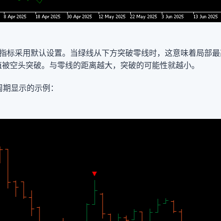
akOut 指标采用默认设置。当绿线从下方突破零线时，这意味着局
值被空头突破。与零线的距离越大，突破的可能性就越小。
间周期显示的示例：