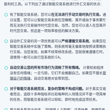
盈利的工具。以下列出了通过智能交易系统进行外汇交易的优点：
有了智能交易系统，您可以
在无法进行手动交易时执行交易。
通
过设置，您可以让智能交易系统在您睡眠、离开或由于事务繁忙
而无法执行交易操作时代您交易。当然，您也可以请人在您离开
时代您交易，但这是一项效率极低的解决方案。
自动外汇交易的另一项优势是可以
严格遵循交易系统
。如果您在
智能交易系统中实施了策略，则系统将毫无偏差地按照该策略执
行交易。当您发现，如果不经常修改系统，您就很难遵循它时，
请使用一款可以执行您系统的 EA。
自动交易让您的所有市场行为消除了所有情绪。
计算机和程序
没有任何情绪；一旦亏损，它们不会推翻自己。如果您不擅长
管
理自己的情绪
，自动交易绝对会帮到您。
对于智能交易系统而言，复杂的策略不构成问题。
对于真实交易
者而言，追踪十多种指标并比较每种的入场情况并不是一项简单
的任务，而智能交易系统可以轻松、即时地完成这项任务。
罗马斯多葛学派说道，
“犯错是人之常情”
。这意味着，即便您具