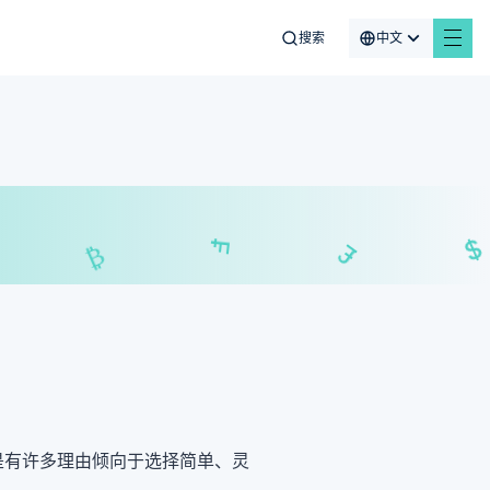
搜索
中文
$
₣
£
是有许多理由倾向于选择简单、灵