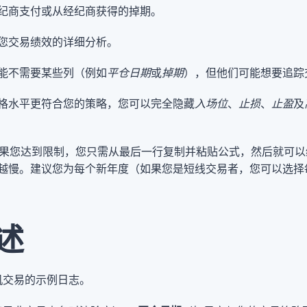
纪商支付或从经纪商获得的掉期。
您交易绩效的详细分析。
能不需要某些列（例如
平仓日期
或
掉期
），但他们可能想要追踪
格水平更符合您的策略，您可以完全隐藏
入场位
、
止损
、
止盈
及
式。如果您达到限制，您只需从最后一行复制并粘贴公式，然后就可
越慢。建议您为每个新年度（如果您是短线交易者，您可以选择
述
机交易的示例日志。