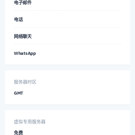
电子邮件
EUR/NZD
EUR/PLN
EUR/SEK
电话
EUR/TRY
EUR/USD
EUR/ZAR
网络聊天
GBP/AUD
GBP/CAD
GBP/CHF
WhatsApp
GBP/DKK
GBP/JPY
GBP/NOK
GBP/NZD
GBP/SEK
GBP/SGD
服务器时区
GBP/TRY
GBP/USD
GBP/ZAR
GMT
IOT/ABI
IOT/AUS
LTC/BTC
虚拟专用服务器
LTC/USD
NEO/BTC
NEO/USD
免费