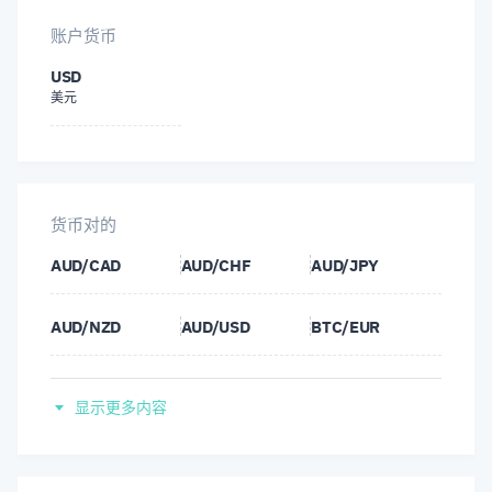
账户货币
USD
美元
货币对的
AUD/CAD
AUD/CHF
AUD/JPY
AUD/NZD
AUD/USD
BTC/EUR
BTC/GBP
BTC/JPY
BTC/USD
显示更多内容
CAD/CHF
CAD/JPY
CHF/JPY