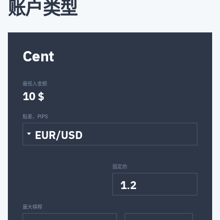
账户类型
XAG/USD
XAU/EUR
XAU/USD
XMR/BTC
XMR/USD
XRP/BIT
Cent
XRP/USD
ZEC/BTC
ZEC/USD
最低入金额
10 $
點差，PIPS
EUR/USD
固定的
1.2
最大槓桿