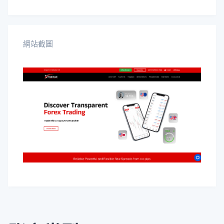
NZD/CHF
NZD/JPY
NZD/USD
OMG/BIT
OMG/USD
SAN/BIT
網站截圖
SAN/USD
TRX/USD
USD/CAD
USD/CHF
USD/CNH
USD/CZK
USD/DKK
USD/HKD
USD/HUF
USD/JPY
USD/MXN
USD/NOK
USD/PLN
USD/RUB
USD/SEK
USD/SGD
USD/TRY
USD/ZAR