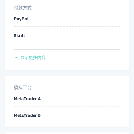
美國
付款方式
PayPal
苏丹
Skrill
电汇
显示更多内容
信用卡
Neteller
模拟平台
MetaTrader 4
FasaPay
MetaTrader 5
比特币