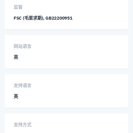
DAS/HBT
DAS/HUS
EDO/BIT
监管
FSC (毛里求斯), GB22200951
EDO/USD
EOS/BIT
EOS/USD
ETH/BTC
ETH/EUR
ETH/GBP
网站语言
ETH/JPY
ETH/USD
ETP/BIT
英
ETP/USD
EUR/AUD
EUR/CAD
支持语言
EUR/CHF
EUR/CZK
EUR/DKK
英
EUR/GBP
EUR/HKD
EUR/HUF
EUR/JPY
EUR/MXN
EUR/NOK
支持方式