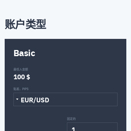
意大利
乌尔都
希伯来
账户类型
汉
日
Basic
朝鮮語
立陶宛
最低入金额
100 $
拉脱维亚
點差，PIPS
EUR/USD
马拉地
荷蘭語
固定的
1