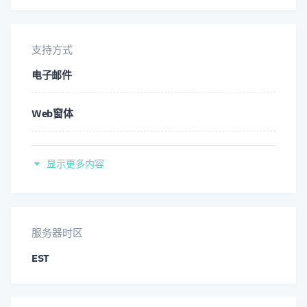
孟加拉
USD/HUF
USD/JPY
USD/MXN
愛爾蘭語
捷克
USD/NOK
支持方式
USD/RMB
USD/SEK
古吉拉特
电子邮件
丹麦
USD/SGD
USD/TRY
USD/ZAR
印地
Web窗体
德
XLM/USD
XRP/USD
ZAR/JPY
意大利
电话
希腊
显示更多内容
希伯来
回调
西班牙
朝鮮語
网络聊天
服务器时区
爱沙尼亚
马拉地
EST
论坛
芬兰
荷蘭語
Teams