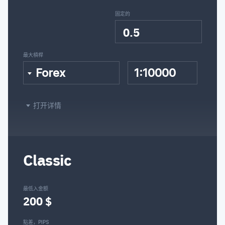
塞尔维亚
固定的
0.5
瑞典語
最大槓桿
泰米尔
Forex
1:10000
泰卢固
打开详情
土耳其
乌克兰
Classic
乌尔都
最低入金额
200 $
越南
點差，PIPS