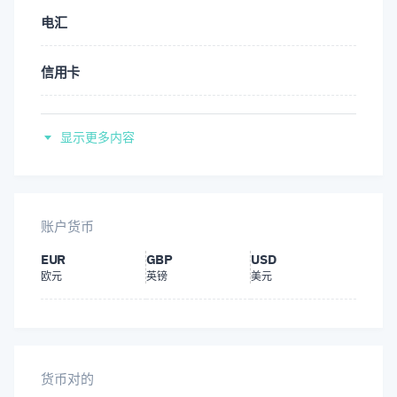
电汇
伊拉克
信用卡
伊朗
Perfect Money
俄罗斯
显示更多内容
OKPAY
刚果民主共和国
当地银行转账
账户货币
利比亚
EUR
GBP
USD
Litecoin
欧元
英镑
美元
南蘇丹
比特币
叙利亚
以太坊
货币对的
古巴