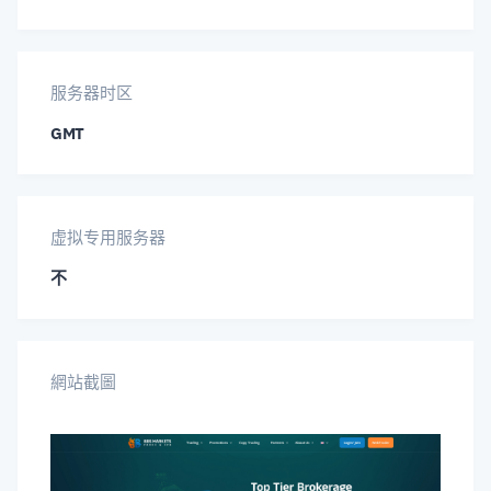
GBP/JPY
GBP/MXN
GBP/NOK
服务器时区
GBP/NZD
GBP/PLN
GBP/SEK
GMT
GBP/SGD
GBP/TRY
GBP/USD
虚拟专用服务器
GBP/ZAR
HKD/JPY
LINK/USDT
不
LTC/USDT
MXN/JPY
NOK/JPY
NOK/SEK
NZD/CAD
NZD/CHF
網站截圖
NZD/JPY
NZD/SGD
NZD/USD
SEK/JPY
SGD/JPY
SOL/USDT