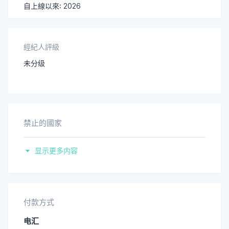
自上線以來: 2026
經紀人評級
未分级
禁止的國家
叙利亚
显示更多内容
大韩民国
美國
付款方式
电汇
苏丹