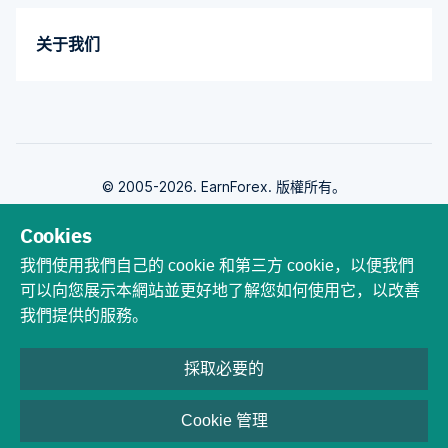
关于我们
© 2005-2026. EarnForex. 版權所有。
Cookies
我們使用我們自己的 cookie 和第三方 cookie，以便我們
可以向您展示本網站並更好地了解您如何使用它，以改善
由開發
我們提供的服務。
採取必要的
外匯交易承擔內在的損失風險。 您必須了解，外匯交易雖然可能有利可圖，但
也會讓您虧損。 永遠不要用您無法承受損失的錢進行交易！ 使用槓桿交易可以
Cookie 管理
更快地清除您的賬戶。 差價合約是槓桿產品，因此損失可能超過初始投資資