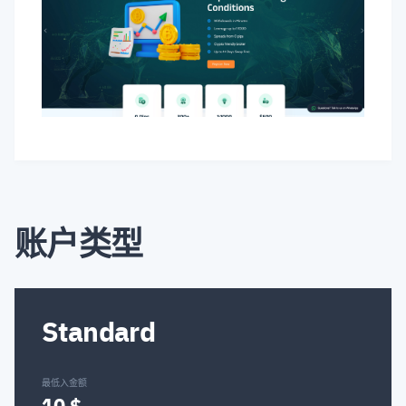
TRX/USDT
TRY/JPY
USD/BRL
USD/CAD
USD/CHF
USD/CLP
USD/CNH
USD/CZK
USD/DKK
USD/HKD
USD/HUF
USD/ILS
账户类型
USD/JPY
USD/MXN
USD/NOK
USD/PLN
USD/RON
USD/RUB
Standard
USD/SEK
USD/SGD
USD/THB
最低入金额
10 $
USD/TRY
USD/ZAR
XRP/USDT