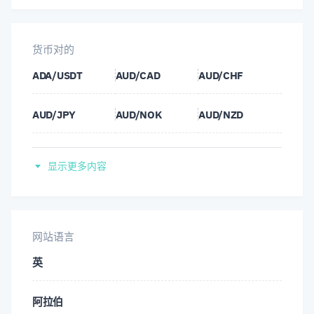
货币对的
ADA/USDT
AUD/CAD
AUD/CHF
AUD/JPY
AUD/NOK
AUD/NZD
AUD/SEK
AUD/SGD
AUD/USD
显示更多内容
BNB/USDT
BTC/USDT
CAD/CHF
CAD/JPY
CAD/SGD
CHF/HUF
网站语言
英
CHF/JPY
CHF/NOK
CHF/SGD
阿拉伯
DOT/USDT
ETH/USDT
EUR/AUD