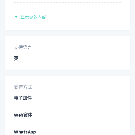
西班牙
EUR/CAD
EUR/CHF
EUR/CZK
显示更多内容
波斯
EUR/DKK
EUR/GBP
EUR/HKD
意大利
支持语言
EUR/HUF
EUR/JPY
EUR/MXN
英
葡萄牙語
EUR/NOK
EUR/NZD
EUR/PLN
泰
EUR/RUB
EUR/SEK
EUR/SGD
支持方式
汉
电子邮件
EUR/TRY
EUR/USD
EUR/ZAR
Web窗体
GBP/AUD
GBP/CAD
GBP/CHF
WhatsApp
GBP/DKK
GBP/HKD
GBP/HUF