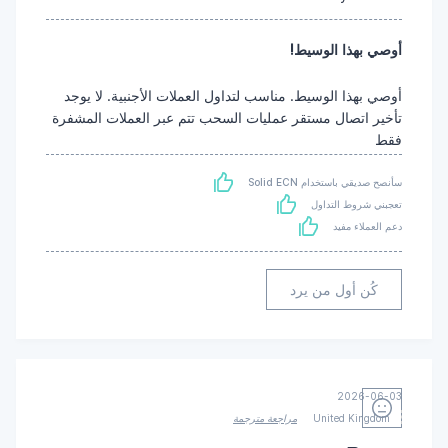
أوصي بهذا الوسيط!
أوصي بهذا الوسيط. مناسب لتداول العملات الأجنبية. لا يوجد
تأخير اتصال مستقر عمليات السحب تتم عبر العملات المشفرة
فقط
سأنصح صديقي باستخدام Solid ECN
تعجبني شروط التداول
دعم العملاء مفيد
كُن أول من يرد
2026-06-03
United Kingdom
مراجعة مترجمة