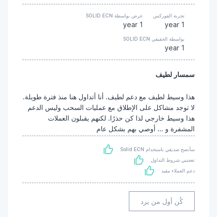
تجربة الفوركس
عرض بواسطة SOLID ECN
1 year
1 year
بواسطة الحقيقي SOLID ECN
1 year
سمسار لطيف
هذا وسيط لطيف مع دعم لطيف. أنا أتداول هنا منذ فترة طويلة.
لا توجد مشاكل على الإطلاق مع عمليات السحب وليس الدعم
هذا وسيط خارجي لذا كن حذرًا. لكنهم يقبلون العملات
المشفرة و ... أوصي بهم بشكل عام
سأنصح صديقي باستخدام Solid ECN
تعجبني شروط التداول
دعم العملاء مفيد
كُن أول من يرد