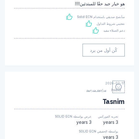
هو خيار جيد حقًا للمبتدئين!!!!
سأنصح صديقي باستخدام Solid ECN
تعجبني شروط التداول
دعم العملاء مفيد
كُن أول من يرد
2026-02-17
Poland
مراجعة مترجمة
Tasnim
تجربة الفوركس
عرض بواسطة SOLID ECN
3 years
3 years
بواسطة الحقيقي SOLID ECN
3 years