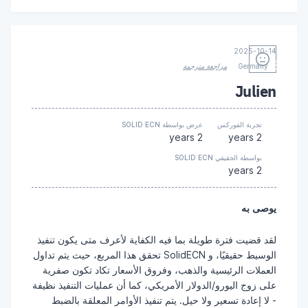
2025-10-14
Germany
مراجعة مترجمة
Julien
تجربة الفوركس
عرض بواسطة SOLID ECN
2 years
2 years
بواسطة الحقيقي SOLID ECN
2 years
يوصى به
لقد قضيت فترة طويلة بما فيه الكفاية لأعرف متى يكون تنفيذ
الوسيط حقيقيًا، و SolidECN تحقق هذا المربع، حيث يتم تداول
العملات الرئيسية والذهب، وفروق الأسعار تكاد تكون صفرية
على زوج اليورو/الدولار الأمريكي، كما أن عمليات التنفيذ نظيفة
- لا إعادة تسعير ولا حيل. يتم تنفيذ الأوامر المعلقة بالضبط