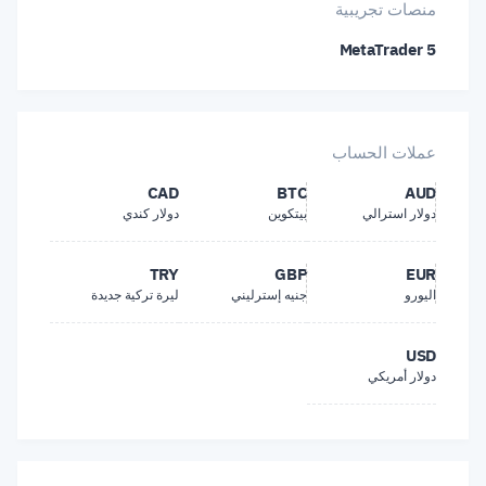
Bitcoin Cash
منصات تجريبية
المملكة المتحدة
MetaTrader 5
Ripple
الولايات المتحدة
Tether (USDT)
اليابان
عملات الحساب
Dogecoin
CAD
BTC
AUD
تركيا
دولار استرالي
بيتكوين
دولار كندي
Tron
جمهورية إيران الإسلامية
TRY
GBP
EUR
اليورو
جنيه إسترليني
ليرة تركية جديدة
USD Coin (USDC)
جمهورية كوريا الشعبية الديمقراطية
USD
Binance Coin (BNB)
دولار أمريكي
روسيا الاتحادية
كندا