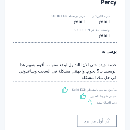
Percy
تجربة الفوركس
عرض بواسطة SOLID ECN
1 year
1 year
بواسطة الحقيقي SOLID ECN
1 year
يوصى به
خدمة جيدة حتى الآن! التداول لبضع سنوات. أقوم بتقييم هذا
الوسيط بـ 5 نجوم. واجهتني مشكلة في السحب وساعدوني
في حل تلك المشكلة.
سأنصح صديقي باستخدام Solid ECN
تعجبني شروط التداول
دعم العملاء مفيد
كُن أول من يرد