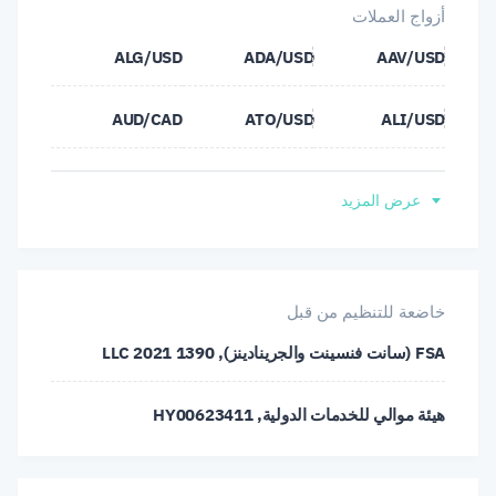
أزواج العملات
كوبا
ALG/USD
ADA/USD
AAV/USD
نيوزيلندا
AUD/CAD
ATO/USD
ALI/USD
AUD/NZD
AUD/JPY
AUD/CHF
عرض المزيد
AXS/USD
AVX/USD
AUD/USD
BTC/USD
BNB/USD
BCH/USD
خاضعة للتنظيم من قبل
FSA (سانت فنسينت والجرينادينز), 1390 LLC 2021
CAD/JPY
CAD/CHF
BTG/USD
هيئة موالي للخدمات الدولية, HY00623411
DASH/USD
COM/USD
CHF/JPY
ENJ/USD
DOT/USD
DGE/USD