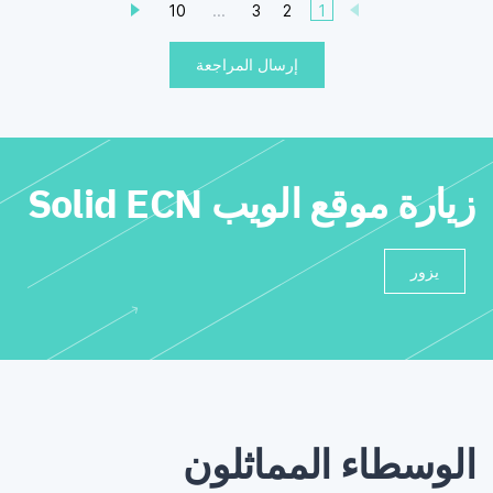
10
...
3
2
1
إرسال المراجعة
زيارة موقع الويب Solid ECN
يزور
الوسطاء المماثلون