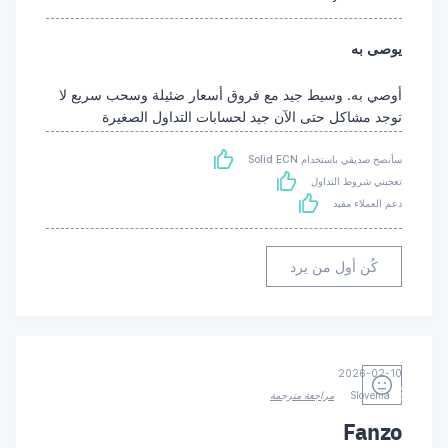
يوصى به
أوصي به. وسيط جيد مع فروق أسعار ضئيلة وسحب سريع لا
توجد مشاكل حتى الآن جيد لحسابات التداول الصغيرة
سأنصح صديقي باستخدام Solid ECN
تعجبني شروط التداول
دعم العملاء مفيد
كُن أول من يرد
2026-02-10
Slovenia
مراجعة مترجمة
Fanzo