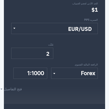
الحد الأدنى لحجم الحساب
$1
XMR/USD
XLM/USD
VET/USD
السبريد PIPS
YFI/USD
XTZ/USD
XRP/USD
EUR/USD
ZIL/USD
ZEC/USD
YGG/USD
مُثَبَّت
2
الرافعة المالية القصوى
1:1000
Forex
فتح التفاصيل