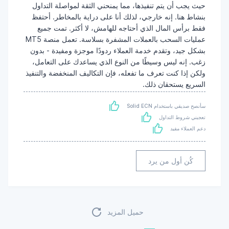
حيث يجب أن يتم تنفيذها، مما يمنحني الثقة لمواصلة التداول
بنشاط هنا. إنه خارجي، لذلك أنا على دراية بالمخاطر. أحتفظ
فقط برأس المال الذي أحتاجه للهامش، لا أكثر. تمت جميع
عمليات السحب بالعملات المشفرة بسلاسة. تعمل منصة MT5
بشكل جيد، وتقدم خدمة العملاء ردودًا موجزة ومفيدة - بدون
زغب. إنه ليس وسيطًا من النوع الذي يساعدك على التعامل،
ولكن إذا كنت تعرف ما تفعله، فإن التكاليف المنخفضة والتنفيذ
السريع يستحقان ذلك.
سأنصح صديقي باستخدام Solid ECN
تعجبني شروط التداول
دعم العملاء مفيد
كُن أول من يرد
حميل المزيد