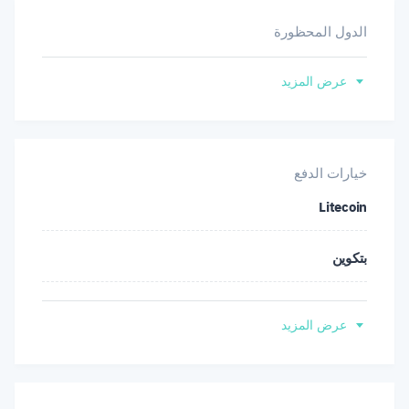
الدول المحظورة
أفغانستان
عرض المزيد
أوكرانيا
إسرائيل
خيارات الدفع
Litecoin
الاتحاد الأوروبي
بتكوين
الجمهورية العربية السورية
إيثريوم
السودان
عرض المزيد
مونيرو
الصومال